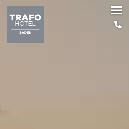
EN
DE
/
Hide
Navigat
HOTEL
FRÜHSTÜCK
ZIMMER
BIKE FRIENDLY!
RESTAURANT
ANGEBOTE
NACHHALTIGKEIT
SEMINARE & EVENTS